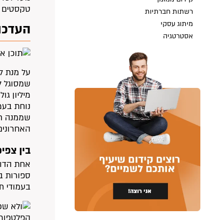
טקסטים ב
רשתות חברתיות
מיתוג עסקי
העדכונ
אסטרטגיה
על מנת ל
מיליון ג
נוחת בעמ
שממנה חו
האחרונים
בין צפי
אחת הדוג
ספורות ב
בעמודי תו
הפלטפור