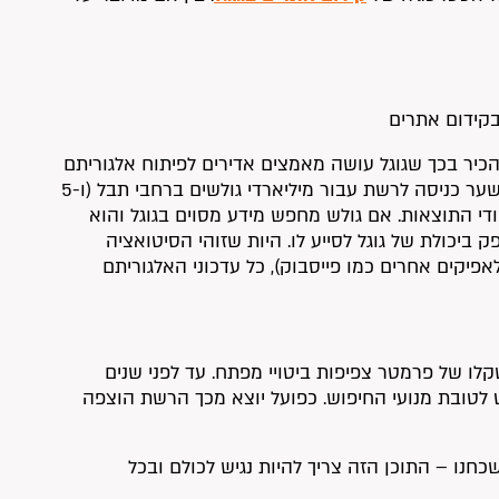
בקידום אתרים
הכיר בכך שגוגל עושה מאמצים אדירים לפיתוח אלגוריתם
שמסוגל להבחין בין טקסטים איכותיים לתכנים ברמה נמוכה. גוגל, שמהווה שער כניסה לרשת עבור מיליארדי גולשים ברחבי תבל (ו-5
די התוצאות. אם גולש מחפש מידע מסוים בגוגל והוא
יכולת של גוגל לסייע לו. היות שזוהי הסיטואציה
פיקים אחרים כמו פייסבוק), כל עדכוני האלגוריתם
לו של פרמטר צפיפות ביטויי מפתח. עד לפני שנים
 לטובת מנועי החיפוש. כפועל יוצא מכך הרשת הוצפה
כחנו – התוכן הזה צריך להיות נגיש לכולם ובכל