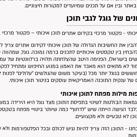
אתר ובין אם על תכנים שמיועדים למקורות חיצוניים.
ים של גוגל לגבי תוכן
תוכן איכותי – פקטור מרכזי 
הבין את החשיבות הגדולה של תוכן איכותי לקידום אתרים צריך ל
ולשים בישראל), הפנימה היטב שהצלחתה תלויה ברלוונטיות של עמו
וד לא מתאים הוא מאבד את האמון במנוע החיפוש ומתחיל לפקפק ב
ששים בגוגל יותר מכל (בעיקר משום שהגולשים “עלולים” לפנות לא
 של ענקית התוכנה האמריקאית עוסקים בניטור תוכן איכותי.
פות מילות מפתח לתוכן איכותי
מאות הבולטות לשינוי בתפיסת התוכן מצד גוגל היא הירידה במשק
לבד הגישה הייתה שיש “לדחוף” כמה שיותר ביטויי מפתח בטקסט
כן לא טבעיים ולא מקצועיים.
ולא ש
מות