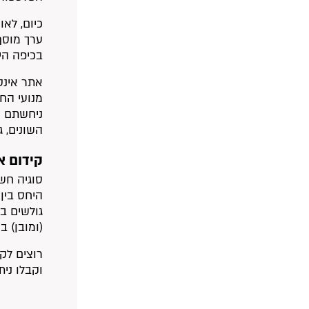
כיום, לא
ערך מוסף
בכיפה הי
אתר אינט
ניחשתם נ
השונים, ג
קידום א
סוגיה חש
(ומובן) ב
רוצים לק
וקבלו ני