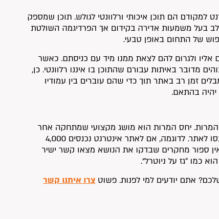
 למקודם הם תוכן איכותי ורלוונטי לגולש. תוכן שמספק
שלב בעל משמעות אדירה בקידום אך הפרדיגמה השולטת
יפוש של התחום באופן טבעי.
 אליו ולגרום להם לצאת ממנו מיד עם כניסתם. כאשר
חיפוש מזהים שאתר מסוים סובל מאחוזי נטישה (Bounce Rate) גבוהים מדובר באיתות עבורם שהתוכן בו איננו רלוונטי. כן,
לים זמן רב באתר תוך כדי שהם עוברים בין עמודיו
 יהיה בהתאם.
ס המרות. יחס המרות הוא מושג מקצועי שמתחקה אחר
היחס בין מספר הגולשים שפנו לעסק דרך האתר לבין מספר הגולשים שנכנסו לאתר. לדוגמה, אם לאתר אינטרנט נכנסים 4,000
ים בחודש, והעסק מקבל מהאתר 400 פניות, יחס ההמרות הוא 10%. אין ספור מחקרים שבדקו את הנושא מצאו קשר ישיר
א כמו “גז על ניוטרל”.
כם? אתם יודעים למי לפנות. פשוט
צרו איתנו קשר