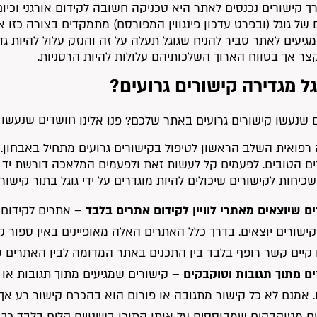
ך קישורים נכנסים לאתר היא טכניקה חשובה לקידום אורגני וכיו
של גוגל (ובפרט עדכון פינגווין המפורסם) מתמקדים בצורה כזו א
גיעים לאתר סביר להניח שגוגל תעלה על זה והנזק עלול להיות גד
צר אך בטווח הארוך השלכותיהם עלולות להיות הרסניות.
גל מגדירה קישורים גרועים?
חושדים שנעשו ק
 רפואית השלב הראשון לטיפול בקישורים גרועים מתחיל באבחון.
ם הטובים. לפעמים קל לעשות זאת ולפעמים המלאכה דורשת יד מק
כיחות לקישורים שיכולים להיות מוגדרים על ידי גוגל בתור קישורים
ם שיוצאים מאתרי לוויין לקידום אתרים בלבד
– אתרים לקידום 
קישורים יוצאים. בדרך כלל האתרים האלה מאופיינים באין ספור ק
קיים קשר רופף בלבד בין התכנים באתר המדומה לבין האתרים ש
ם מתוך תגובות וטוקבקים
– קישורים שמגיעים מתוך תגובות או 
. אמנם לא כל קישור מתגובה או פורום הוא בהכרח קישור רע אך
ם מטוקבקים שמבוססים על אותו התוכן בשינויים קלים בלבד כך