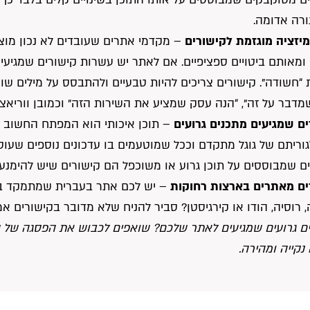
נורה אדומה.
יזציה מוגזמת לקישורים
– מקדמי אתרים שעובדים לא נכון מוצי
מאותם ביטויים ספציפיים. אם לאתר יש עשרות קישורים שמגיעים
 “חשודה”. קישורים צריכים להיות טבעיים ולהתבסס על מילים שונ
דבר על זה”, “הנה עסק שמציע את השירות הזה” וכמובן ווריאציו
ם שמגיעים מתכנים גרועים
– תוכן איכותי הוא המפתח החשוב בי
ריתם של גוגל מתקדם וככל שמוטעמים בו עדכונים נוספים שעוס
ם שמבוססים על תוכן גרוע או משוכפל הם קישורים שיש להימנע
ים מאתרים בארצות רחוקות
– יש לכם אתר בעברית שמתמקד בקה
, רוסיה, הודו או קירגיסטן? סביר להניח שלא מדובר בקישורים אמי
ם גרועים שמגיעים לאתר שלכם? שואפים לכבוש את הפסגה של 
נקייה ומהירה.