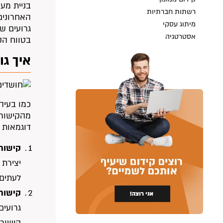
בניית מער
רשתות חברתיות
האחרונים 
מיתוג עסקי
גרועים שמ
אסטרטגיה
בטווח הק
איך גו
כמו בעיה
מהקישורי
דוגמאות ש
קישורי
יצירת 
לעתים 
קישורי
גרועים
קישורי