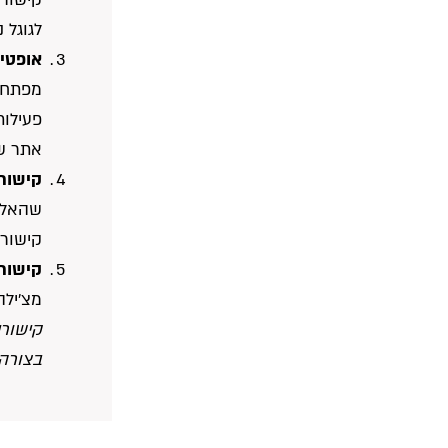
לגוגל 
אופטימ
מפתח ו
פעילות
אתר שמ
קישורי
שהאלגו
קישורי
קישור
מצ’ילה
קישורי
בצורה 