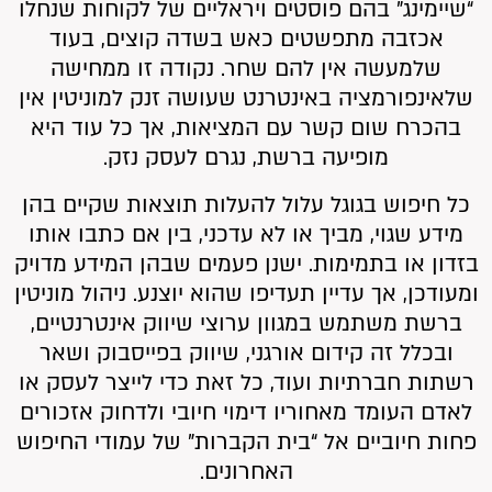
“שיימינג” בהם פוסטים ויראליים של לקוחות שנחלו
אכזבה מתפשטים כאש בשדה קוצים, בעוד
שלמעשה אין להם שחר. נקודה זו ממחישה
שלאינפורמציה באינטרנט שעושה זנק למוניטין אין
בהכרח שום קשר עם המציאות, אך כל עוד היא
מופיעה ברשת, נגרם לעסק נזק.
כל חיפוש בגוגל עלול להעלות תוצאות שקיים בהן
מידע שגוי, מביך או לא עדכני, בין אם כתבו אותו
בזדון או בתמימות. ישנן פעמים שבהן המידע מדויק
ומעודכן, אך עדיין תעדיפו שהוא יוצנע. ניהול מוניטין
ברשת משתמש במגוון ערוצי שיווק אינטרנטיים,
ובכלל זה קידום אורגני, שיווק בפייסבוק ושאר
רשתות חברתיות ועוד, כל זאת כדי לייצר לעסק או
לאדם העומד מאחוריו דימוי חיובי ולדחוק אזכורים
פחות חיוביים אל “בית הקברות” של עמודי החיפוש
האחרונים.