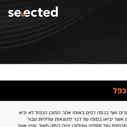
כפל
 מכתובת URL אחת, כלומר בכמה אתרים ואף בכמה דפים באותו אתר. התוכן הכפול לא יביא
ת אשר יביאו בסופו של דבר לתוצאות שליליות עבור
מבחינת גוגל מספיק שהתוכן יהיה דומה מאוד, עניין אשר