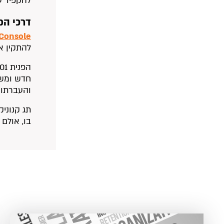
להקפיד ע
דרכי הפ
Console
להתקין א
והעברתו 
תג קנוני
בו, אולם 