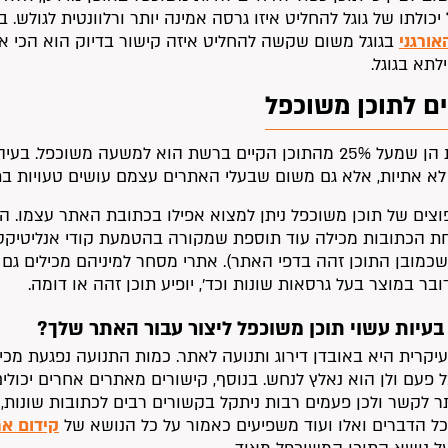
יכולתו של גוגל להחליט איזו גרסה אמינה יותר ורלוונטית לגולש. 
אורגני
בגוגל משום שקשה להחליט איזה קישור בדיוק הוא הכי איכ
תא בגוגל.
ם לתוכן משוכפל
ההערכות הן שמעל 25% מהתוכן הקיים ברשת הוא למשעה משוכ
א אתיות, אלא גם משום שבעלי האתרים עצמם עושים טעויות ב
וצים של תוכן משוכפל ניתן למצוא אפילו בכתובת האתר עצמו. הת
 הכתובות מכילה עוד תוספת שמקורה בהטמעת קודי אנליטיקס ו
כמובן התוכן זהה בדפי האתר). אתרי מסחר למיניהם מכילים גם ה
ר במוצר בעל גרסאות שונות וכד’, יופיע תוכן זהה או דומה.
 בעיות עשוי תוכן משוכפל ליצור עבור האתר שלך?
יקרית היא באובדן דירוג ותנועה לאתר. כמות התנועה נפגעת מכיו
 פעם ולן הוא נאלץ לנחש. בנוסף, קישורים מאתרים אחרים יכולים 
ר לקשר ולכן פעמים רבות ניתקל בקשורים רבים לכתובות שונות
כל הדברים ואלו ועוד משפיעים כאמור על כל הנושא של
קידום א