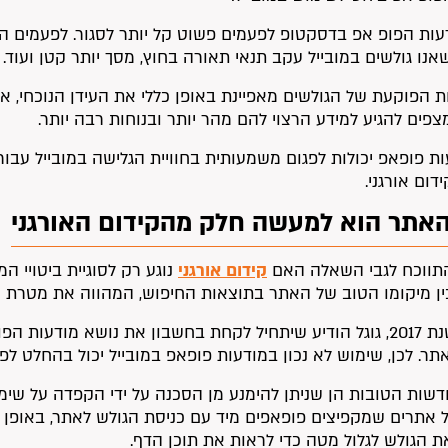
נו גולשים במובייל עקב תנאי תאורה בחוץ, מסך יותר קטן ועוד.
 הפוקעת של הגולשים מאפיינת באופן כללי את העידן הנוכחי, אבל
צפים להגיע למידע הרצוי להם מהר יותר ובנוחות רבה יותר.
עות פופאפ יכולות לפגום משמעותית בחוויית הגלישה במובייל עב
ום אורגני.
 האתר הוא למעשה חלק מהקידום האורגני
תווכח לגבי השאלה האם
קידום אורגני
נוגע רק לסוגיית ביטויי המ
ן מיקומו הטוב של האתר בתוצאות החיפוש, המהווה את מטרת הק
בערך משנת 2017, גוגל הודיע שיתחיל לקחת בחשבון את נושא מוד
תר. לכן, שימוש לא נכון במודעות פופאפ במובייל יכול בהחלט לפ
שות הטובות הן שניתן להימנע מן הסכנה על ידי הקפדה על שימוש 
ל אתרים שמקפיצים פופאפים מיד עם כניסת הגולש לאתר, באופן
ת הגולש לגלול מטה כדי לראות את תוכן הדף.