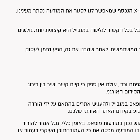
• את מודעות הפופ אפ בדסקטופ לפעמים פשוט קל יותר לסגור. לפעמים ה-X הנכסף שמאפשר לנו לסגור את המודעה נסתר מעינינו,
 בכל הקשור לגלישה במובייל היא קיצונית יותר. גולשים
ור המשתמשים. לאחר שהבנו את זה, הגיע הזמן לעסוק
פתח וכד’, אולם אין ספק כי קיים קשר ישיר בין דירוג
ידום האורגני.
עות הפופאפ במובייל ולהעניש אתרים בהתאם על ידי הורדה
גוע בקידום האתר האורגני שלכם.
נכון במודעות פופאפ. באופן כללי, גוגל אמור להוריד
 בו המודעה מכסה את כל העמודהתוכן העיקרי בעמוד או