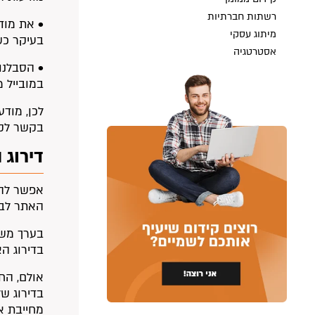
רשתות חברתיות
מיתוג עסקי
בעיקר כשא
אסטרטגיה
• הסבלנות
במובייל מ
לכן, מוד
בקשר לקיד
דירוג
אפשר לה
האתר לבי
בדירוג הא
אולם, החד
בדירוג ש
מחייבת א