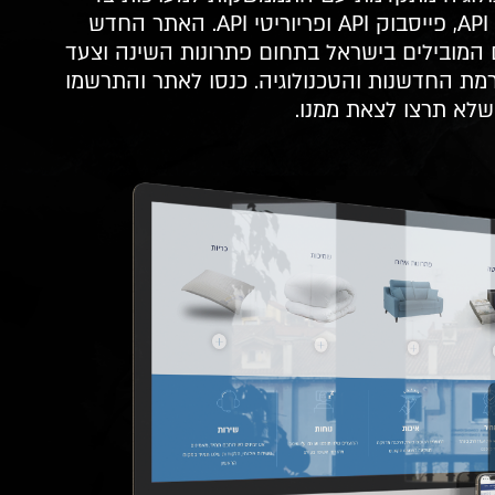
שלישי לרבות גוגל API, פייסבוק API ופריוריטי API. האתר החדש
 המובילים בישראל בתחום פתרונות השינה וצעד
מת החדשנות והטכנולוגיה. כנסו לאתר והתרשמו
שלא תרצו לצאת ממנו.