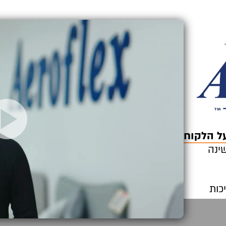
ל הלקוח
ינה
כות